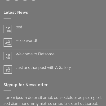
Latest News
test
12
Tem
Yorum
yok
test
Hello world!
12
Tem
Yorum
yok
Hello
Welcome to Flatsome
19
world!
Kas
Yorum
yok
Welcome
Just another post with A Gallery
13
to
Flatsome
Eki
Yorum
yok
Just
another
Signup for Newsletter
post
with
A
Gallery
Lorem ipsum dolor sit amet, consectetuer adipiscing elit,
sed diam nonummy nibh euismod tincidunt ut laoreet.