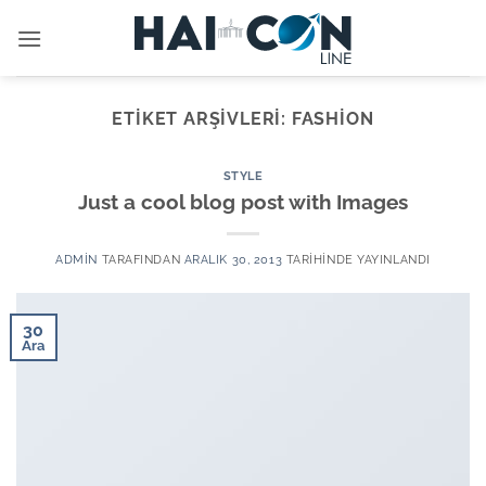
İçeriğe
atla
ETIKET ARŞIVLERI:
FASHION
STYLE
Just a cool blog post with Images
ADMIN
TARAFINDAN
ARALIK 30, 2013
TARIHINDE YAYINLANDI
30
Ara