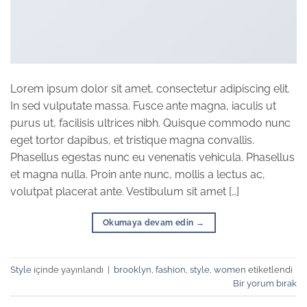
Lorem ipsum dolor sit amet, consectetur adipiscing elit.
In sed vulputate massa. Fusce ante magna, iaculis ut
purus ut, facilisis ultrices nibh. Quisque commodo nunc
eget tortor dapibus, et tristique magna convallis.
Phasellus egestas nunc eu venenatis vehicula. Phasellus
et magna nulla. Proin ante nunc, mollis a lectus ac,
volutpat placerat ante. Vestibulum sit amet […]
Okumaya devam edin
→
Style
içinde yayınlandı
|
brooklyn
,
fashion
,
style
,
women
etiketlendi
Bir yorum bırak