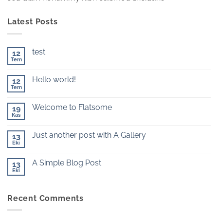
Latest Posts
test
12
Tem
Yorum
yok
test
Hello world!
12
Tem
Yorum
yok
Hello
Welcome to Flatsome
19
world!
Kas
Yorum
yok
Welcome
Just another post with A Gallery
13
to
Flatsome
Eki
Yorum
yok
Just
A Simple Blog Post
13
another
post
Eki
Yorum
with
yok
A
A
Gallery
Simple
Recent Comments
Blog
Post