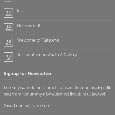
test
12
Tem
Yorum
yok
test
Hello world!
12
Tem
Yorum
yok
Hello
Welcome to Flatsome
19
world!
Kas
Yorum
yok
Welcome
Just another post with A Gallery
13
to
Flatsome
Eki
Yorum
yok
Just
another
Signup for Newsletter
post
with
A
Gallery
Lorem ipsum dolor sit amet, consectetuer adipiscing elit,
sed diam nonummy nibh euismod tincidunt ut laoreet.
(insert contact form here)