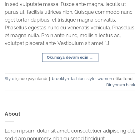
In sed vulputate massa. Fusce ante magna, iaculis ut
purus ut, facilisis ultrices nibh. Quisque commodo nunc
eget tortor dapibus, et tristique magna convallis.
Phasellus egestas nunc eu venenatis vehicula. Phasellus
et magna nulla. Proin ante nunc, mollis a lectus ac,
volutpat placerat ante. Vestibulum sit amet […]
Okumaya devam edin
→
Style
içinde yayınlandı
|
brooklyn
,
fashion
,
style
,
women
etiketlendi
Bir yorum bırak
About
Lorem ipsum dolor sit amet, consectetuer adipiscing elit,
sed diam nonummy nibh euismod tincidunt.